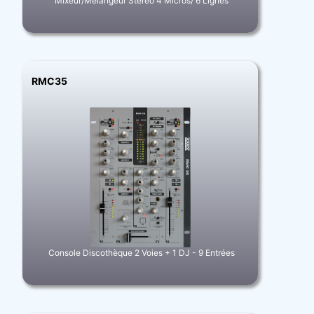
Mixeur/Mélangeur Stéréo 4 Micros/ 6 Lignes
RMC35
Console Discothèque 2 Voies + 1 DJ - 9 Entrées