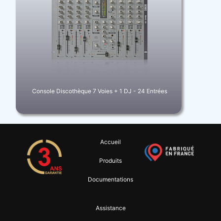
Console Discothèque 7 Voies + 1 DJ - 24 Entrées
Accueil
Produits
Documentations
Assistance