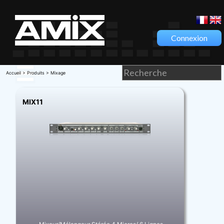
Connexion
Accueil
>
Produits
> Mixage
MIX11