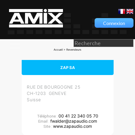
Connexion
Accueil
> Revendeurs
ZAP SA
RUE DE BOURGOGNE 25
CH-1203 GENEVE
Suisse
00 41 22 340 05 70
Téléphone :
fwalder@zapaudio.com
Email :
www.zapaudio.com
Site :