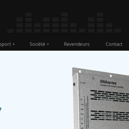
pport
Société
Revendeurs
Contact
+
+
7