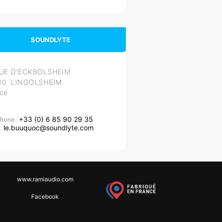
SOUNDLYTE
RUE D'ECKBOLSHEIM
80 LINGOLSHEIM
ce
+33 (0) 6 85 90 29 35
hone :
le.buuquoc@soundlyte.com
 :
www.ramiaudio.com
Facebook