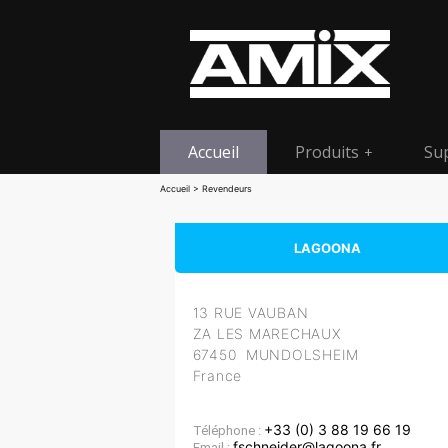
Accueil
Produits
Su
+
Accueil
> Revendeurs
LAGOONA
13 RUE VAUBAN
ZA LES MARECHAUX
67450 MUNDOLSHEIM
France
+33 (0) 3 88 19 66 19
Téléphone :
fschneider@lagoona.fr
Email :