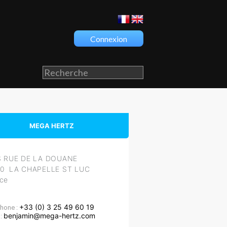
Connexion
MEGA HERTZ
IS RUE DE LA DOUANE
00 LA CHAPELLE ST LUC
ce
+33 (0) 3 25 49 60 19
hone :
benjamin@mega-hertz.com
 :