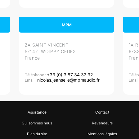
MPM
ZA SAINT VINCENT
1A 
57147 WOIPPY CEDEX
673
France
Fran
+33 (0) 3 87 34 32 32
Téléphone :
Télép
nicolas.jeanselle@mpmaudio.fr
Email :
Email
Assistance
Contact
Qui sommes nous
Revendeurs
Plan du site
Mentions légales