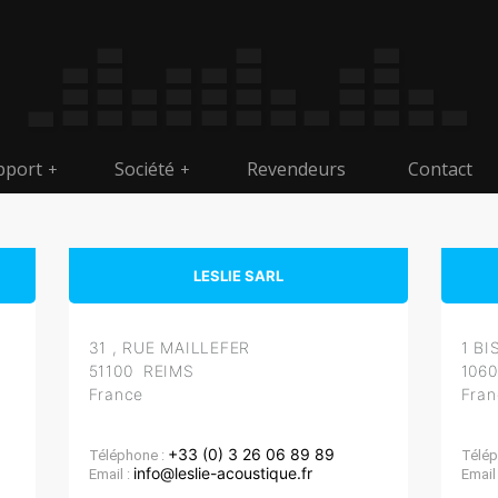
pport
Société
Revendeurs
Contact
+
+
LESLIE SARL
31 , RUE MAILLEFER
1 B
51100 REIMS
106
France
Fran
+33 (0) 3 26 06 89 89
Téléphone :
Télép
info@leslie-acoustique.fr
Email :
Email